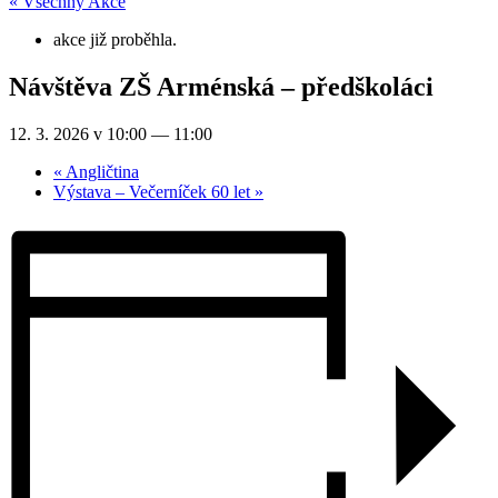
« Všechny Akce
akce již proběhla.
Návštěva ZŠ Arménská – předškoláci
12. 3. 2026 v 10:00
—
11:00
«
Angličtina
Výstava – Večerníček 60 let
»