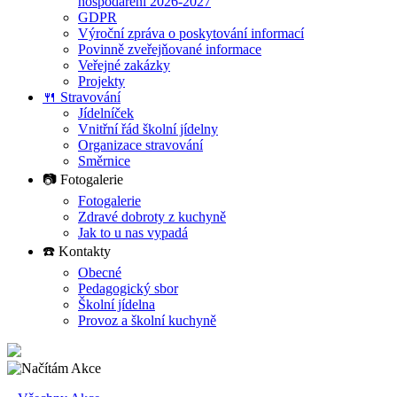
hospodaření 2026-2027
GDPR
Výroční zpráva o poskytování informací
Povinně zveřejňované informace
Veřejné zakázky
Projekty
🍴 Stravování
Jídelníček
Vnitřní řád školní jídelny
Organizace stravování
Směrnice
📷 Fotogalerie
Fotogalerie
Zdravé dobroty z kuchyně
Jak to u nas vypadá
☎️ Kontakty
Obecné
Pedagogický sbor
Školní jídelna
Provoz a školní kuchyně