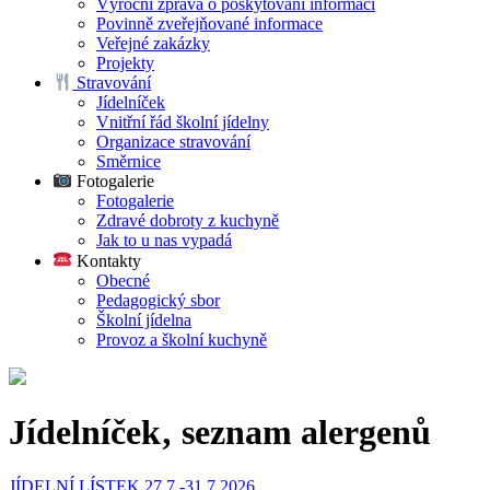
Výroční zpráva o poskytování informací
Povinně zveřejňované informace
Veřejné zakázky
Projekty
Stravování
Jídelníček
Vnitřní řád školní jídelny
Organizace stravování
Směrnice
Fotogalerie
Fotogalerie
Zdravé dobroty z kuchyně
Jak to u nas vypadá
Kontakty
Obecné
Pedagogický sbor
Školní jídelna
Provoz a školní kuchyně
Jídelníček‚ seznam alergenů
JÍDELNÍ LÍSTEK 27.7.-31.7.2026