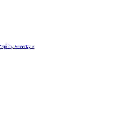
jíčci, Veverky
»