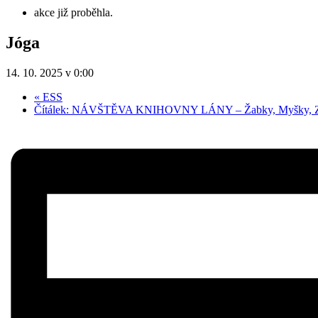
akce již proběhla.
Jóga
14. 10. 2025 v 0:00
«
ESS
Čítálek: NÁVŠTĚVA KNIHOVNY LÁNY – Žabky, Myšky, Za