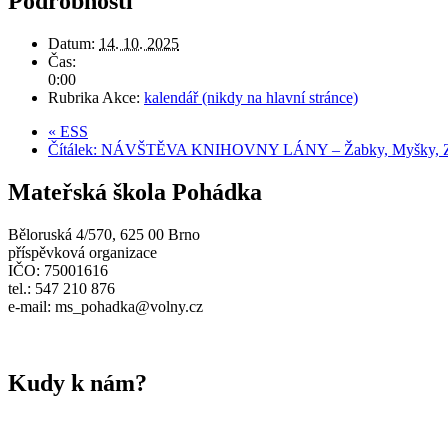
Podrobnosti
Datum:
14. 10. 2025
Čas:
0:00
Rubrika Akce:
kalendář (nikdy na hlavní stránce)
«
ESS
Čítálek: NÁVŠTĚVA KNIHOVNY LÁNY – Žabky, Myšky, Za
Mateřská škola Pohádka
Běloruská 4/570, 625 00 Brno
příspěvková organizace
IČO: 75001616
tel.: 547 210 876
e-mail: ms_pohadka@volny.cz
Kudy k nám?