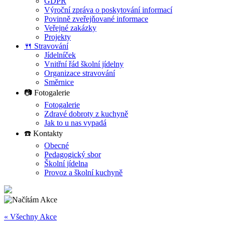
GDPR
Výroční zpráva o poskytování informací
Povinně zveřejňované informace
Veřejné zakázky
Projekty
🍴 Stravování
Jídelníček
Vnitřní řád školní jídelny
Organizace stravování
Směrnice
📷 Fotogalerie
Fotogalerie
Zdravé dobroty z kuchyně
Jak to u nas vypadá
☎️ Kontakty
Obecné
Pedagogický sbor
Školní jídelna
Provoz a školní kuchyně
« Všechny Akce