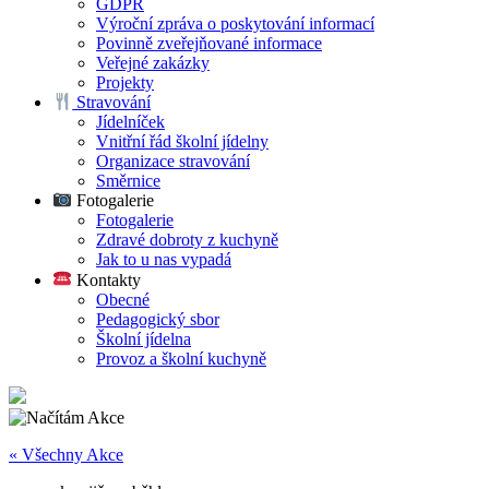
GDPR
Výroční zpráva o poskytování informací
Povinně zveřejňované informace
Veřejné zakázky
Projekty
Stravování
Jídelníček
Vnitřní řád školní jídelny
Organizace stravování
Směrnice
Fotogalerie
Fotogalerie
Zdravé dobroty z kuchyně
Jak to u nas vypadá
Kontakty
Obecné
Pedagogický sbor
Školní jídelna
Provoz a školní kuchyně
« Všechny Akce