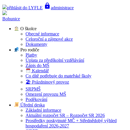
lock
přihlásit do LYFLE
administrace
Bohunice
O školce
Obecné informace
Celoroční a zájmové akce
Dokumenty
Pro rodiče
Platby
Úplata za předškolní vzdělávání
Zápis do MŠ
Kalendář
Co dítě potřebuje do mateřské školy
🏖 Prázdninový provoz
SRPMŠ
Omezení provozu MŠ
Poděkování
Úřední deska
Základní informace
Aktuální rozpočet SR – Rozpočet SR 2026
Prostředky poskytnuté MČ + Střednědobý výhled
hospodaření 2026-2027