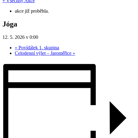
« Všechny Akce
akce již proběhla.
Jóga
12. 5. 2026 v 0:00
«
Povídálek 1. skupina
Celodenní výlet – Jaroměřice
»