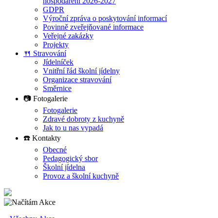
hospodaření 2026-2027
GDPR
Výroční zpráva o poskytování informací
Povinně zveřejňované informace
Veřejné zakázky
Projekty
🍴 Stravování
Jídelníček
Vnitřní řád školní jídelny
Organizace stravování
Směrnice
📷 Fotogalerie
Fotogalerie
Zdravé dobroty z kuchyně
Jak to u nas vypadá
☎️ Kontakty
Obecné
Pedagogický sbor
Školní jídelna
Provoz a školní kuchyně