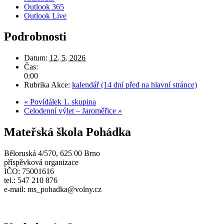
Outlook 365
Outlook Live
Podrobnosti
Datum:
12. 5. 2026
Čas:
0:00
Rubrika Akce:
kalendář (14 dní před na hlavní stránce)
«
Povídálek 1. skupina
Celodenní výlet – Jaroměřice
»
Mateřská škola Pohádka
Běloruská 4/570, 625 00 Brno
příspěvková organizace
IČO: 75001616
tel.: 547 210 876
e-mail: ms_pohadka@volny.cz