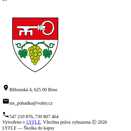
room
Běloruská 4, 625 00 Brno
mail
ms_pohadka@volny.cz
phone
547 210 876, 730 807 464
Vytvořeno v
LYFLE
. Všechna práva vyhrazena Ⓒ 2026
LYFLE — Školka do kapsy