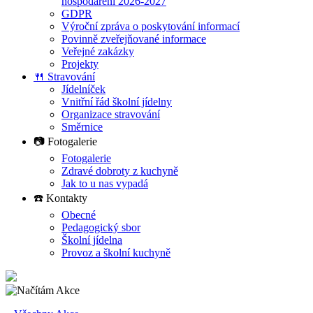
hospodaření 2026-2027
GDPR
Výroční zpráva o poskytování informací
Povinně zveřejňované informace
Veřejné zakázky
Projekty
🍴 Stravování
Jídelníček
Vnitřní řád školní jídelny
Organizace stravování
Směrnice
📷 Fotogalerie
Fotogalerie
Zdravé dobroty z kuchyně
Jak to u nas vypadá
☎️ Kontakty
Obecné
Pedagogický sbor
Školní jídelna
Provoz a školní kuchyně