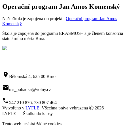
Operační program Jan Amos Komenský
Naše škola je zapojená do projektu
Operační program Jan Amos
Komenský
Škola je zapojena do programu ERASMUS+ a je členem konsorcia
statutárního města Brna.
room
Běloruská 4, 625 00 Brno
mail
ms_pohadka@volny.cz
phone
547 210 876, 730 807 464
Vytvořeno v
LYFLE
. Všechna práva vyhrazena Ⓒ 2026
LYFLE — Školka do kapsy
Tento web nesbírá žádné cookies